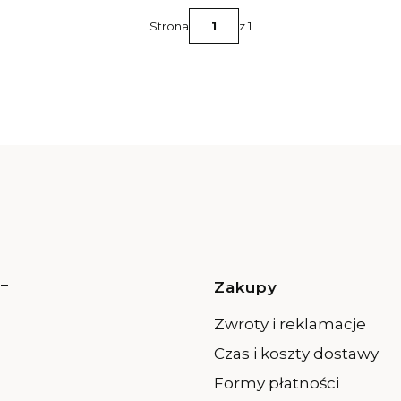
Strona
z 1
-
Linki w st
Zakupy
Zwroty i reklamacje
Czas i koszty dostawy
Formy płatności