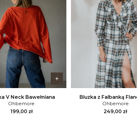
ka V Neck Bawełniana
Bluzka z Falbanką Fla
Ohbemore
Ohbemore
Cena
Cena
199,00 zł
249,00 zł