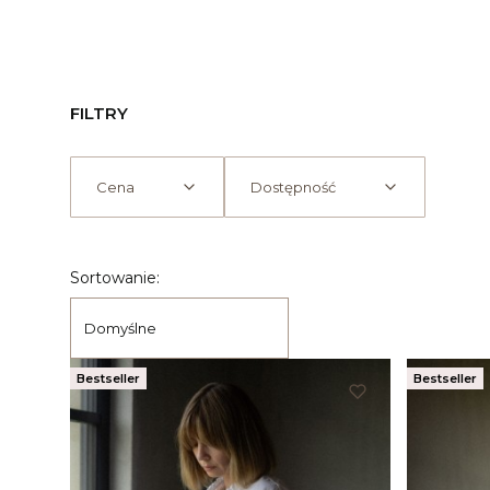
FILTRY
Cena
Dostępność
Koniec filtrów
Lista produktów
Sortowanie:
Domyślne
Bestseller
Bestseller