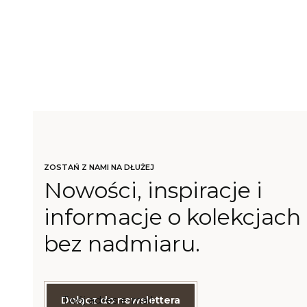
ZOSTAŃ Z NAMI NA DŁUŻEJ
Nowości, inspiracje i
informacje o kolekcjach 
bez nadmiaru.
Twój adres e-mail
Dołącz do newslettera