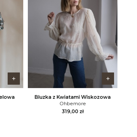
nelowa
Bluzka z Kwiatami Wiskozowa
Ohbemore
Cena
319,00 zł