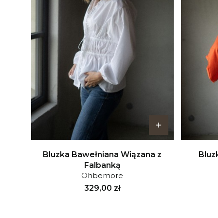
Bluzka Bawełniana Wiązana z
Bluz
Falbanką
Ohbemore
Cena
329,00 zł