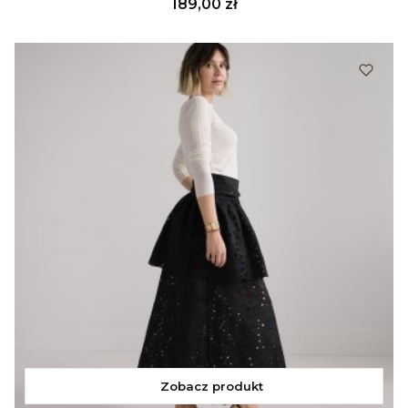
Cena
189,00 zł
Zobacz produkt