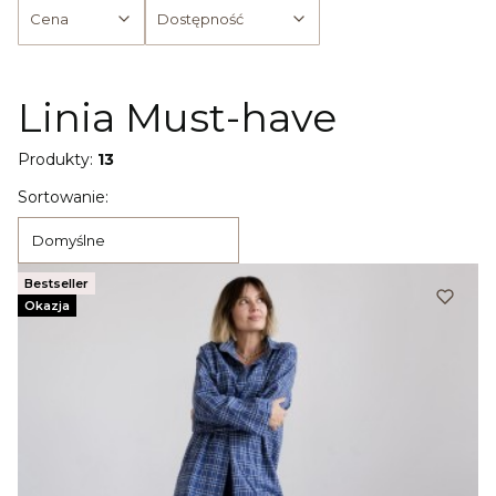
Cena
Dostępność
Koniec filtrów
Linia Must-have
Produkty:
13
Lista produktów
Sortowanie:
Domyślne
Bestseller
Okazja