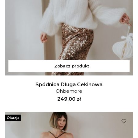
Zobacz produkt
Spódnica Długa Cekinowa
Ohbemore
Cena
249,00 zł
Okazja