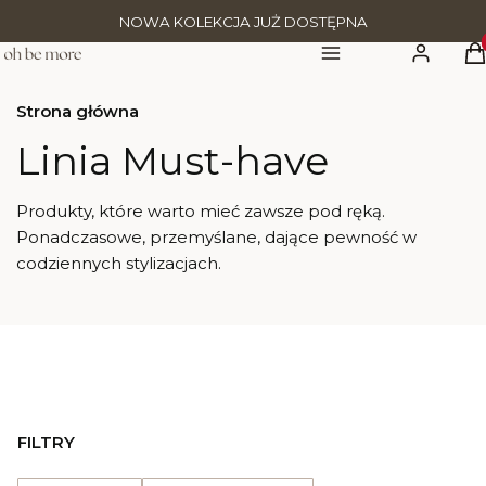
NOWA KOLEKCJA JUŻ DOSTĘPNA
Pr
Menu
Zaloguj się
K
Strona główna
Linia Must-have
Produkty, które warto mieć zawsze pod ręką.
Ponadczasowe, przemyślane, dające pewność w
codziennych stylizacjach.
FILTRY