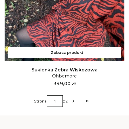
Zobacz produkt
Sukienka Zebra Wiskozowa
Ohbemore
Cena
349,00 zł
Strona
z 2
Przejdź do ostatniej s